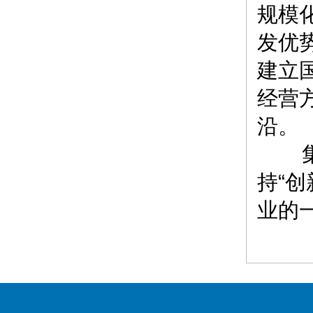
规模
发优
建立
经营
沿。
集团
持“
业的